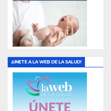
r
a
d
a
s
¡UNETE A LA WEB DE LA SALUD!