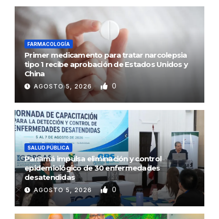
FARMACOLOGÍA
Primer medicamento para tratar narcolepsia
tipo 1 recibe aprobación de Estados Unidos y
China
0
AGOSTO 5, 2026
SALUD PÚBLICA
Panamá impulsa eliminación y control
epidemiológico de 30 enfermedades
desatendidas
0
AGOSTO 5, 2026