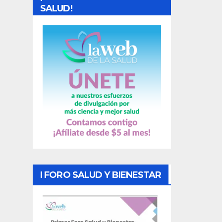
d
SALUD!
a
s
I FORO SALUD Y BIENESTAR