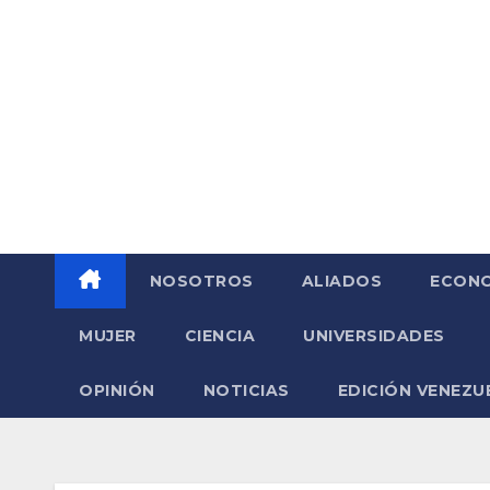
Saltar
al
contenido
NOSOTROS
ALIADOS
ECONO
MUJER
CIENCIA
UNIVERSIDADES
OPINIÓN
NOTICIAS
EDICIÓN VENEZU