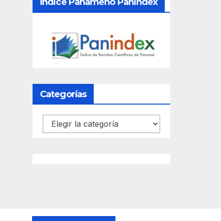
Índice Panameño Panindex
Categorías
Categorías