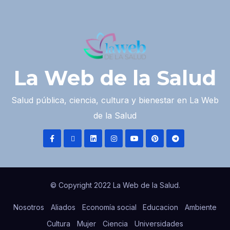
La Web de la Salud
Salud pública, ciencia, cultura y bienestar en La Web
de la Salud
© Copyright 2022 La Web de la Salud.
Nosotros
Aliados
Economía social
Educacion
Ambiente
Cultura
Mujer
Ciencia
Universidades