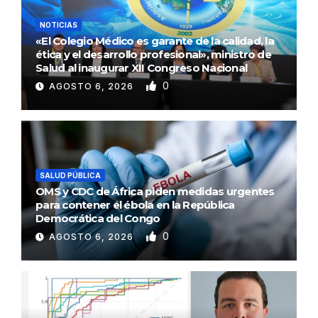
NOTICIAS
«El Colegio Médico es garante de la calidad, la
ética y el desarrollo profesional», ministro de
Salud al inaugurar XII Congreso Nacional
0
AGOSTO 6, 2026
SALUD PÚBLICA
OMS y CDC de África piden medidas urgentes
para contener el ébola en la República
Democrática del Congo
0
AGOSTO 6, 2026