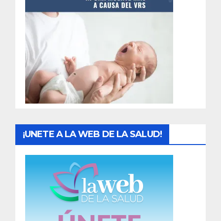
t
r
a
d
a
s
¡UNETE A LA WEB DE LA SALUD!