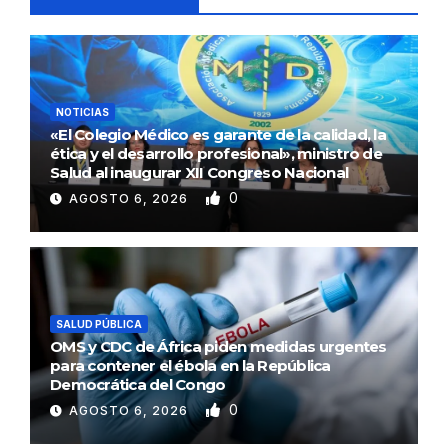
NOTICIAS
«El Colegio Médico es garante de la calidad, la
ética y el desarrollo profesional», ministro de
Salud al inaugurar XII Congreso Nacional
0
AGOSTO 6, 2026
SALUD PÚBLICA
OMS y CDC de África piden medidas urgentes
para contener el ébola en la República
Democrática del Congo
0
AGOSTO 6, 2026