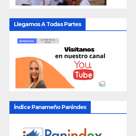
Llegamos A Todas Partes
Índice Panameño Panindex