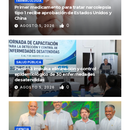
FARMACOLOGÍA
Primer medicamento para tratar narcolepsia
tipo 1 recibe aprobación de Estados Unidos y
China
0
AGOSTO 5, 2026
SALUD PÚBLICA
Panamá impulsa eliminación y control
epidemiológico de 30 enfermedades
desatendidas
0
AGOSTO 5, 2026
CIENCIA