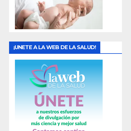
d
a
s
¡UNETE A LA WEB DE LA SALUD!