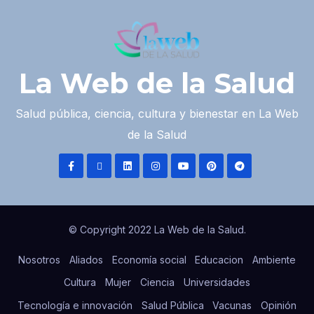
La Web de la Salud
Salud pública, ciencia, cultura y bienestar en La Web
de la Salud
© Copyright 2022 La Web de la Salud.
Nosotros
Aliados
Economía social
Educacion
Ambiente
Cultura
Mujer
Ciencia
Universidades
Tecnología e innovación
Salud Pública
Vacunas
Opinión