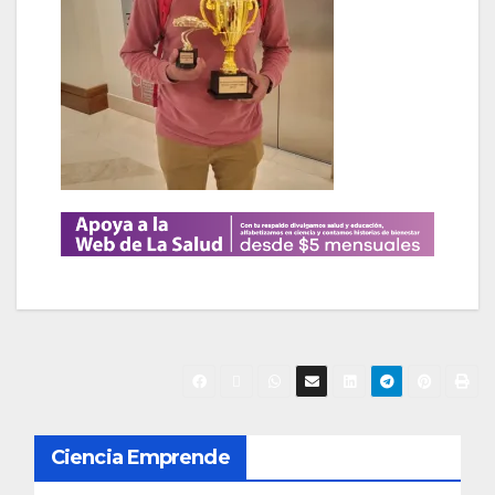
N
Ciencia Emprende
a