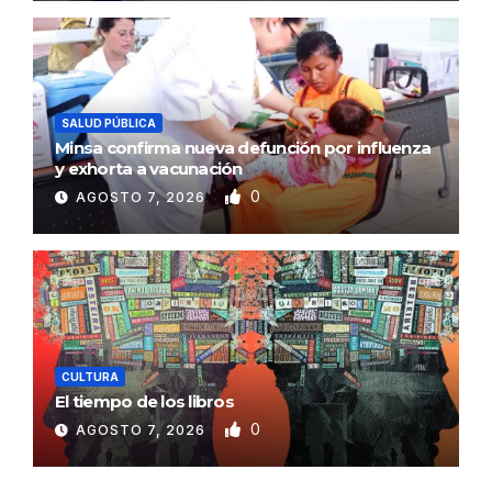
SALUD PÚBLICA
Minsa confirma nueva defunción por influenza
y exhorta a vacunación
0
AGOSTO 7, 2026
CULTURA
El tiempo de los libros
0
AGOSTO 7, 2026