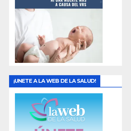
t
r
a
d
a
s
¡UNETE A LA WEB DE LA SALUD!