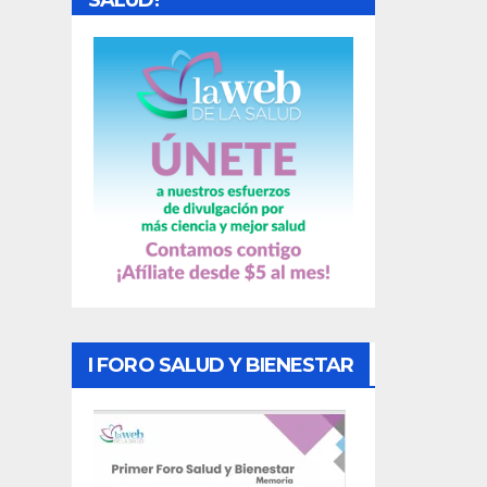
SALUD!
a
s
I FORO SALUD Y BIENESTAR