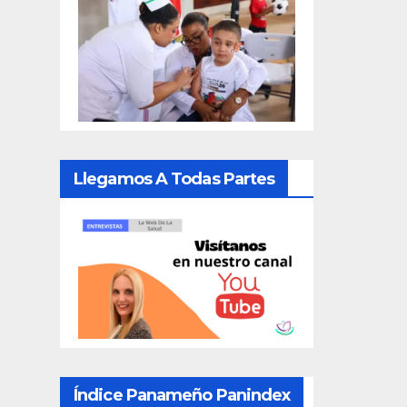
Llegamos A Todas Partes
Índice Panameño Panindex