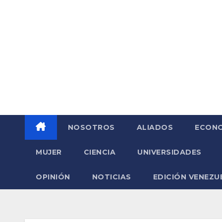
Saltar
al
contenido
NOSOTROS
ALIADOS
ECONO
MUJER
CIENCIA
UNIVERSIDADES
OPINIÓN
NOTICIAS
EDICIÓN VENEZU