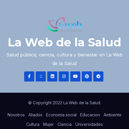
La Web de la Salud
Salud pública, ciencia, cultura y bienestar en La Web
de la Salud
© Copyright 2022 La Web de la Salud.
Nosotros
Aliados
Economía social
Educacion
Ambiente
Cultura
Mujer
Ciencia
Universidades