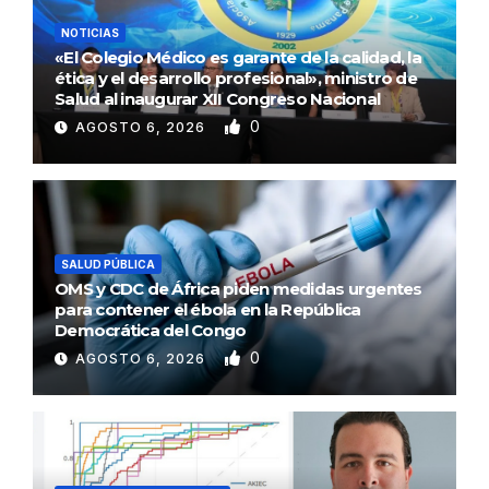
NOTICIAS
«El Colegio Médico es garante de la calidad, la
ética y el desarrollo profesional», ministro de
Salud al inaugurar XII Congreso Nacional
0
AGOSTO 6, 2026
SALUD PÚBLICA
OMS y CDC de África piden medidas urgentes
para contener el ébola en la República
Democrática del Congo
0
AGOSTO 6, 2026