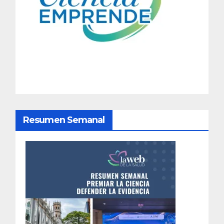
a
c
i
ó
n
d
Resumen Semanal
e
e
n
t
r