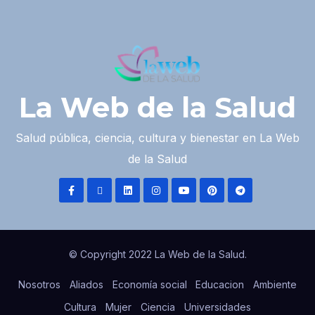
La Web de la Salud
Salud pública, ciencia, cultura y bienestar en La Web
de la Salud
© Copyright 2022 La Web de la Salud.
Nosotros
Aliados
Economía social
Educacion
Ambiente
Cultura
Mujer
Ciencia
Universidades