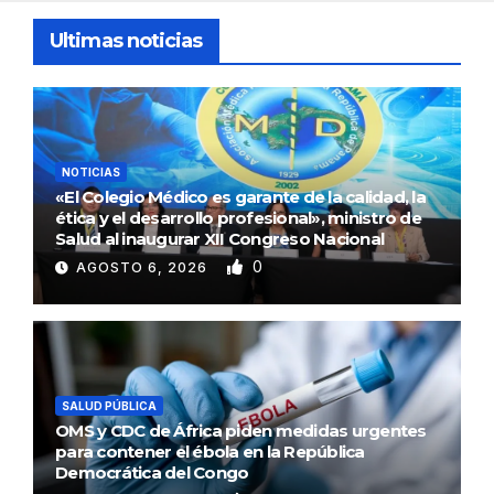
Ultimas noticias
NOTICIAS
«El Colegio Médico es garante de la calidad, la
ética y el desarrollo profesional», ministro de
Salud al inaugurar XII Congreso Nacional
0
AGOSTO 6, 2026
SALUD PÚBLICA
OMS y CDC de África piden medidas urgentes
para contener el ébola en la República
Democrática del Congo