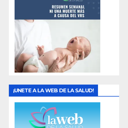
n
t
r
a
d
a
s
¡UNETE A LA WEB DE LA SALUD!