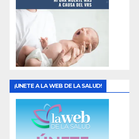
t
r
a
d
a
s
¡UNETE A LA WEB DE LA SALUD!