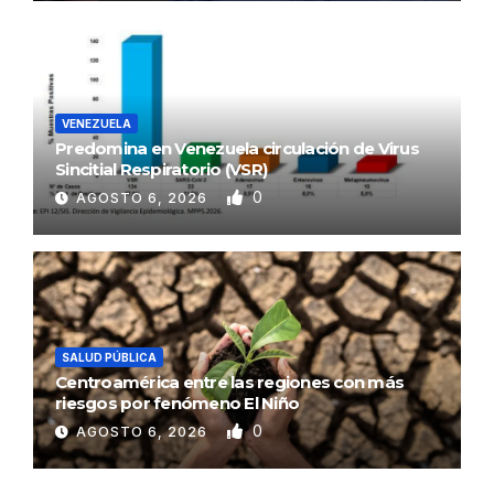
VENEZUELA
Predomina en Venezuela circulación de Virus
Sincitial Respiratorio (VSR)
0
AGOSTO 6, 2026
SALUD PÚBLICA
Centroamérica entre las regiones con más
riesgos por fenómeno El Niño
0
AGOSTO 6, 2026