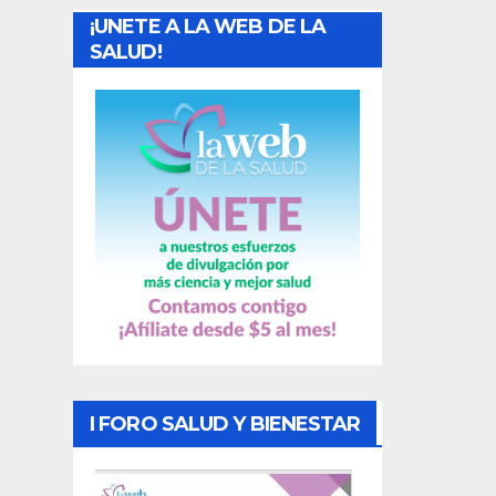
¡UNETE A LA WEB DE LA
d
SALUD!
a
s
I FORO SALUD Y BIENESTAR