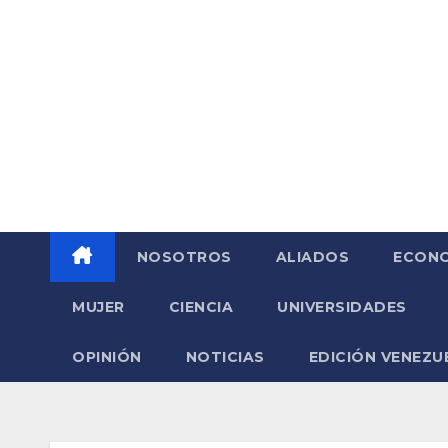
Saltar
al
contenido
NOSOTROS
ALIADOS
ECONO
MUJER
CIENCIA
UNIVERSIDADES
OPINIÓN
NOTICIAS
EDICIÓN VENEZU