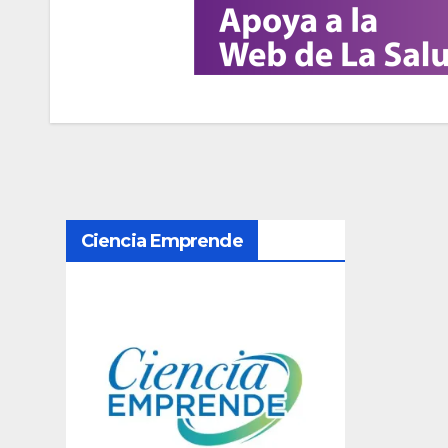
N
Ciencia Emprende
a
v
e
g
a