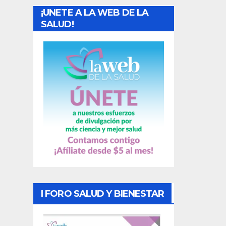
¡UNETE A LA WEB DE LA
d
SALUD!
a
s
I FORO SALUD Y BIENESTAR