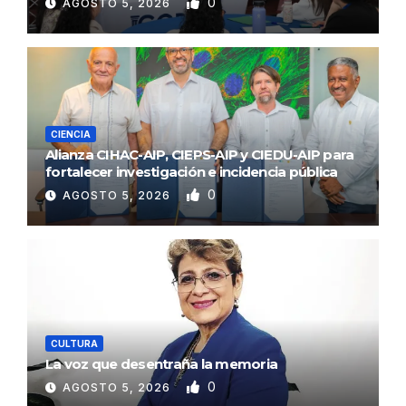
0
AGOSTO 5, 2026
CIENCIA
Alianza CIHAC-AIP, CIEPS-AIP y CIEDU-AIP para
fortalecer investigación e incidencia pública
0
AGOSTO 5, 2026
CULTURA
La voz que desentraña la memoria
0
AGOSTO 5, 2026