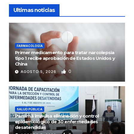
Ultimas noticias
FARMACOLOGÍA
Primer medicamento para tratar narcolepsia
tipo 1 recibe aprobación de Estados Unidos y
China
0
AGOSTO 5, 2026
SALUD PÚBLICA
Panamá impulsa eliminación y control
epidemiológico de 30 enfermedades
desatendidas