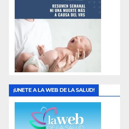
n
t
r
a
d
a
s
¡UNETE A LA WEB DE LA SALUD!