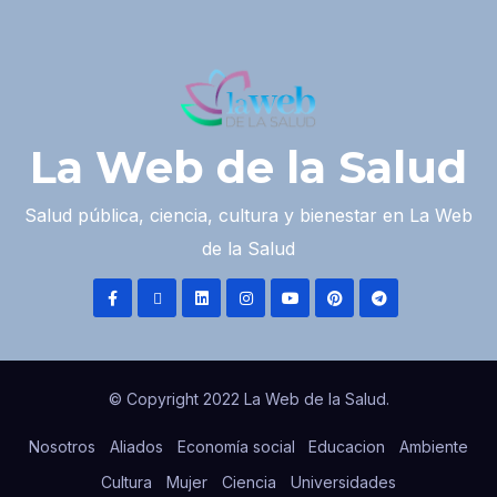
La Web de la Salud
Salud pública, ciencia, cultura y bienestar en La Web
de la Salud
© Copyright 2022 La Web de la Salud.
Nosotros
Aliados
Economía social
Educacion
Ambiente
Cultura
Mujer
Ciencia
Universidades