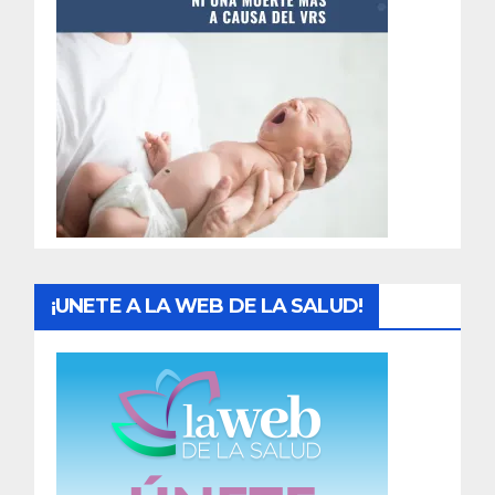
t
r
a
d
a
s
¡UNETE A LA WEB DE LA SALUD!