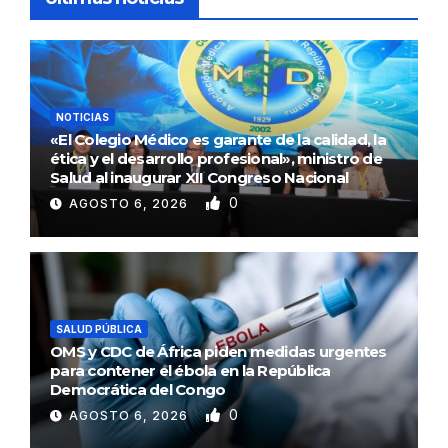
NOTICIAS
«El Colegio Médico es garante de la calidad, la
ética y el desarrollo profesional», ministro de
Salud al inaugurar XII Congreso Nacional
0
AGOSTO 6, 2026
SALUD PÚBLICA
OMS y CDC de África piden medidas urgentes
para contener el ébola en la República
Democrática del Congo
0
AGOSTO 6, 2026