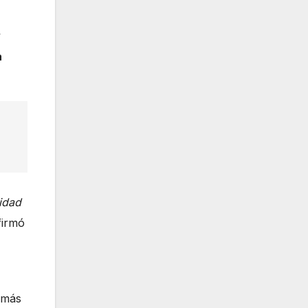
y
a
idad
firmó
 más