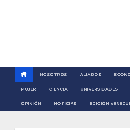
Saltar
al
contenido
NOSOTROS
ALIADOS
ECONO
MUJER
CIENCIA
UNIVERSIDADES
OPINIÓN
NOTICIAS
EDICIÓN VENEZU