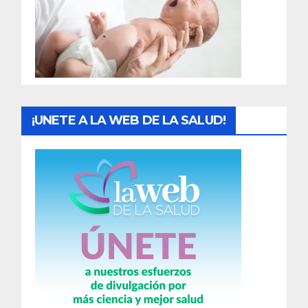
a
d
a
s
¡UNETE A LA WEB DE LA SALUD!