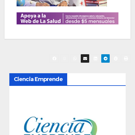
N
Ciencia Emprende
a
v
e
g
a