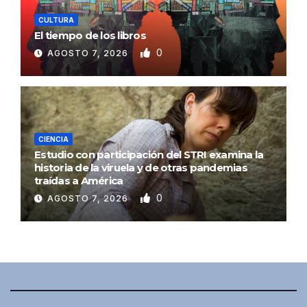
CULTURA
El tiempo de los libros
0
AGOSTO 7, 2026
CIENCIA
Estudio con participación del STRI examina la
historia de la viruela y de otras pandemias
traídas a América
0
AGOSTO 7, 2026