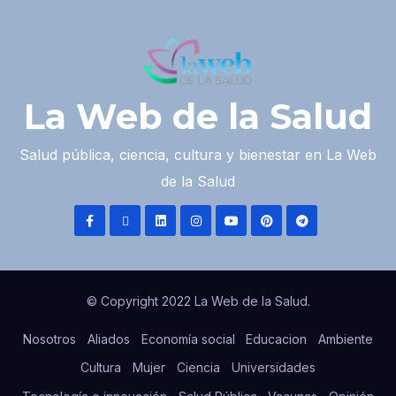
La Web de la Salud
Salud pública, ciencia, cultura y bienestar en La Web
de la Salud
© Copyright 2022 La Web de la Salud.
Nosotros
Aliados
Economía social
Educacion
Ambiente
Cultura
Mujer
Ciencia
Universidades