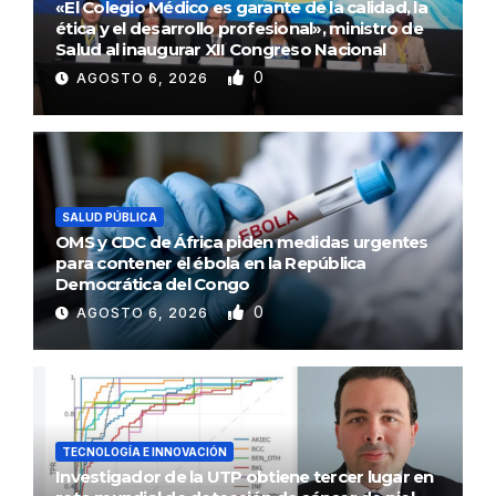
«El Colegio Médico es garante de la calidad, la
ética y el desarrollo profesional», ministro de
Salud al inaugurar XII Congreso Nacional
0
AGOSTO 6, 2026
SALUD PÚBLICA
OMS y CDC de África piden medidas urgentes
para contener el ébola en la República
Democrática del Congo
0
AGOSTO 6, 2026
TECNOLOGÍA E INNOVACIÓN
Investigador de la UTP obtiene tercer lugar en