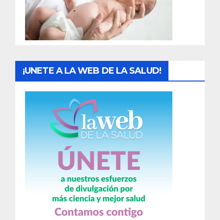
d
a
s
¡UNETE A LA WEB DE LA SALUD!