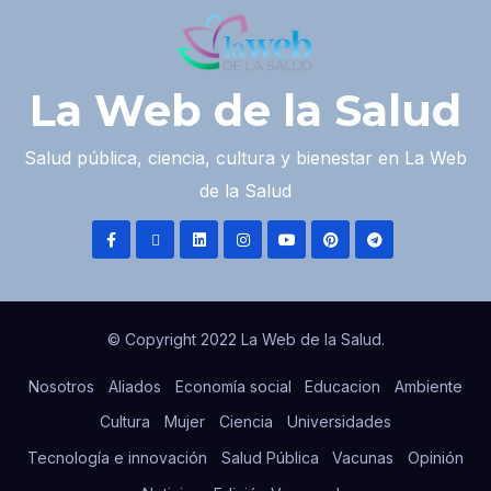
La Web de la Salud
Salud pública, ciencia, cultura y bienestar en La Web
de la Salud
© Copyright 2022 La Web de la Salud.
Nosotros
Aliados
Economía social
Educacion
Ambiente
Cultura
Mujer
Ciencia
Universidades
Tecnología e innovación
Salud Pública
Vacunas
Opinión