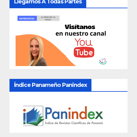
Llegamos A Todas Partes
Índice Panameño Panindex