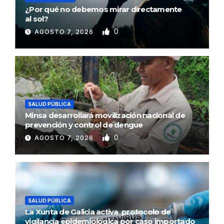
¿Por qué no debemos mirar directamente
al sol?
0
AGOSTO 7, 2026
SALUD PÚBLICA
Minsa desarrollará movilización nacional de
prevención y control de dengue
0
AGOSTO 7, 2026
SALUD PÚBLICA
La Xunta de Galicia activa protocolo de
vigilancia epidemiológica por caso importado