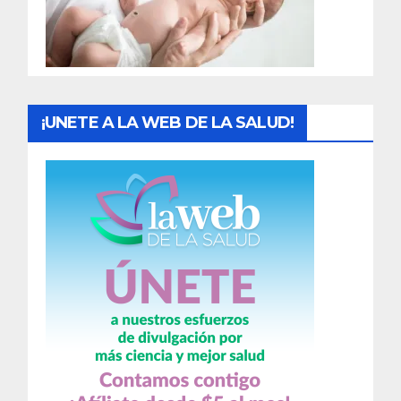
d
a
s
¡UNETE A LA WEB DE LA SALUD!