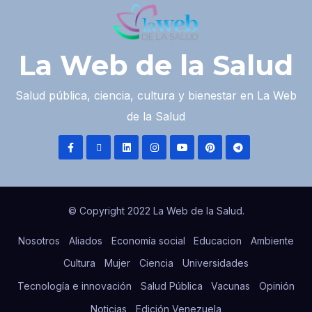
La Web de la Salud
Salud pública, ciencia, cultura y bienestar en La Web
de la Salud
© Copyright 2022 La Web de la Salud.
Nosotros
Aliados
Economía social
Educacion
Ambiente
Cultura
Mujer
Ciencia
Universidades
Tecnología e innovación
Salud Pública
Vacunas
Opinión
Noticias
Edición Venezuela