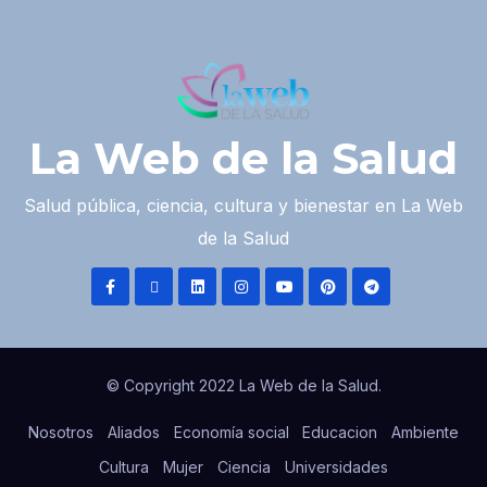
La Web de la Salud
Salud pública, ciencia, cultura y bienestar en La Web
de la Salud
© Copyright 2022 La Web de la Salud.
Nosotros
Aliados
Economía social
Educacion
Ambiente
Cultura
Mujer
Ciencia
Universidades