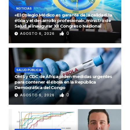
NOTICIAS
«El Colegio Médico es garante de la calidad, la
ética y el desarrollo profesional», ministro de
Salud al inaugurar XII Congreso Nacional
0
AGOSTO 6, 2026
SALUD PÚBLICA
OMS y CDC de África piden medidas urgentes
para contener el ébola en la República
Democrática del Congo
0
AGOSTO 6, 2026