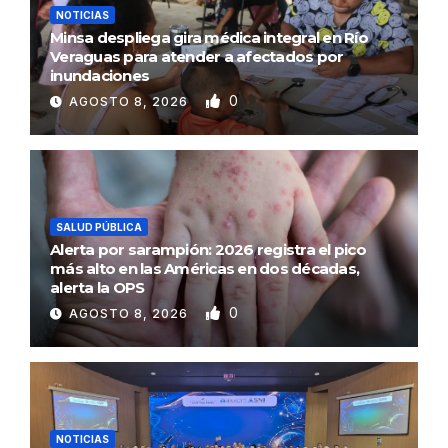
NOTICIAS
Minsa despliega gira médica integral en Río
Veraguas para atender a afectados por
inundaciones
0
AGOSTO 8, 2026
SALUD PÚBLICA
Alerta por sarampión: 2026 registra el pico
más alto en las Américas en dos décadas,
alerta la OPS
0
AGOSTO 8, 2026
NOTICIAS