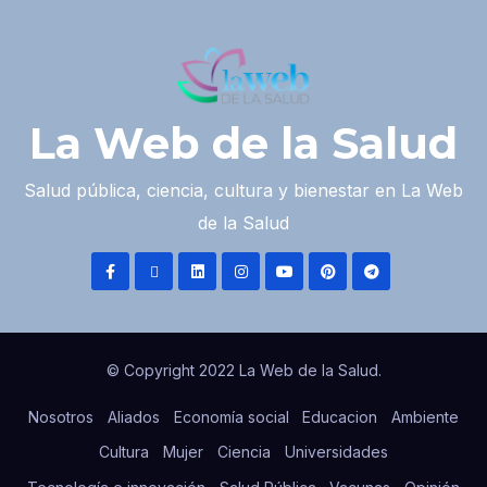
La Web de la Salud
Salud pública, ciencia, cultura y bienestar en La Web
de la Salud
© Copyright 2022 La Web de la Salud.
Nosotros
Aliados
Economía social
Educacion
Ambiente
Cultura
Mujer
Ciencia
Universidades