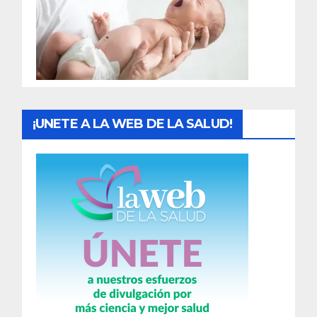
a
d
a
s
¡UNETE A LA WEB DE LA SALUD!