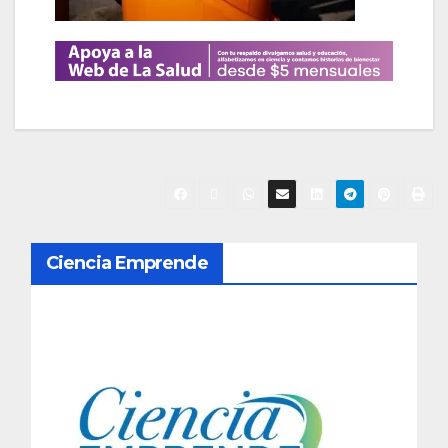
N
Ciencia Emprende
a
v
e
g
a