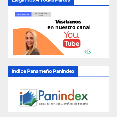
Llegamos A Todas Partes
Índice Panameño Panindex