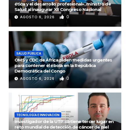
ética y el desarrollo profesional», ministro de
Salud al inaugurar XII Congreso Nacional
0
AGOSTO 6, 2026
SALUD PÚBLICA
OMS y CDC de África piden medidas urgentes
para contener el ébola en la República
Democrática del Congo
0
AGOSTO 6, 2026
TECNOLOGÍA E INNOVACIÓN
Investigador de la UTP obtiene tercer lugar en
reto mundial de detección de cáncer de piel