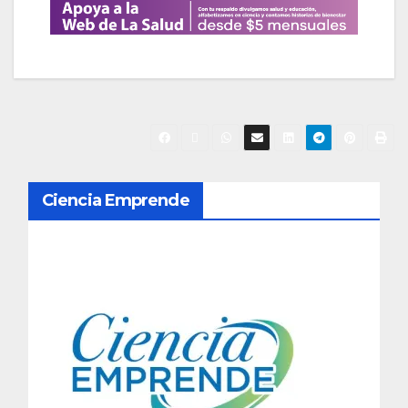
N
Ciencia Emprende
a
v
e
g
a
c