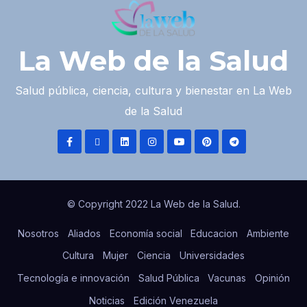
La Web de la Salud
Salud pública, ciencia, cultura y bienestar en La Web
de la Salud
© Copyright 2022 La Web de la Salud.
Nosotros
Aliados
Economía social
Educacion
Ambiente
Cultura
Mujer
Ciencia
Universidades
Tecnología e innovación
Salud Pública
Vacunas
Opinión
Noticias
Edición Venezuela