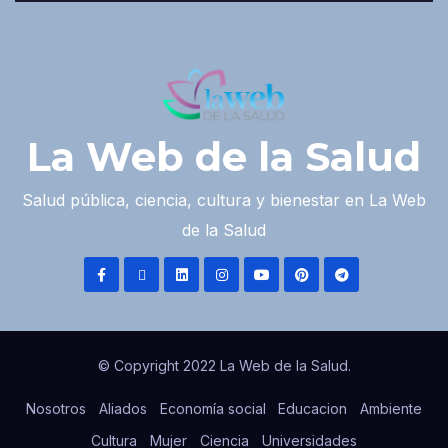
La Web de la Salud
Salud pública, ciencia, cultura y bienestar en La Web
de la Salud
© Copyright 2022 La Web de la Salud.
Nosotros
Aliados
Economía social
Educacion
Ambiente
Cultura
Mujer
Ciencia
Universidades