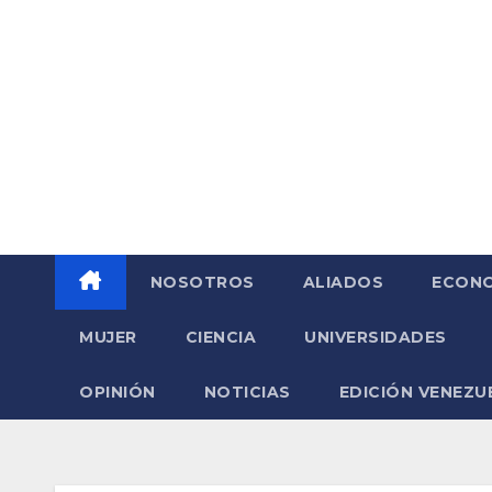
Saltar
al
contenido
NOSOTROS
ALIADOS
ECONO
MUJER
CIENCIA
UNIVERSIDADES
OPINIÓN
NOTICIAS
EDICIÓN VENEZU