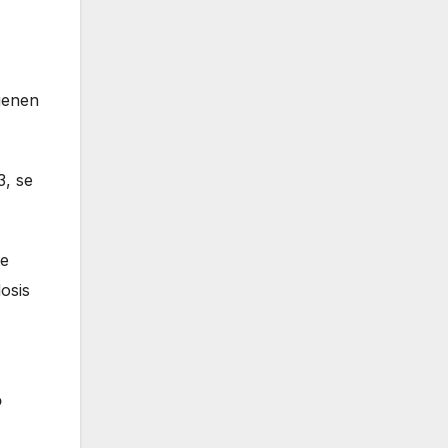
tienen
3, se
te
osis
o