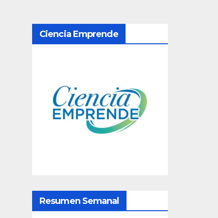
N
Ciencia Emprende
a
v
e
g
a
c
i
ó
Resumen Semanal
n