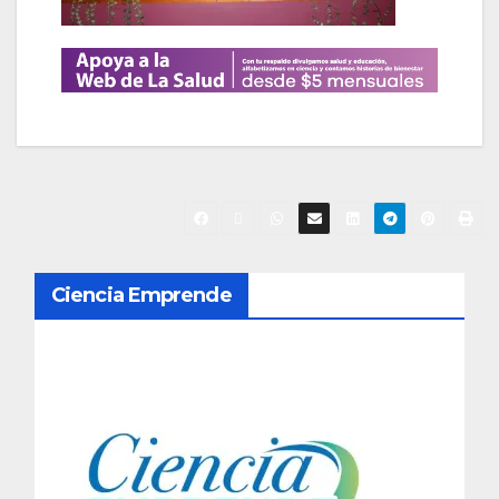
N
Ciencia Emprende
a
v
e
g