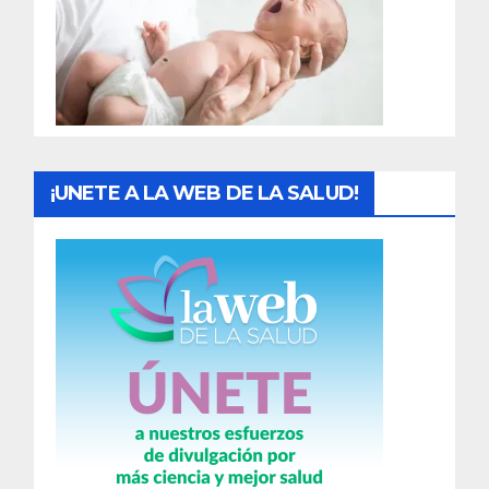
a
d
a
s
¡UNETE A LA WEB DE LA SALUD!