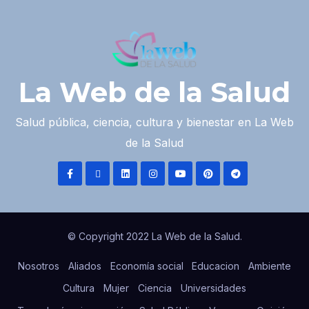
La Web de la Salud
Salud pública, ciencia, cultura y bienestar en La Web
de la Salud
© Copyright 2022 La Web de la Salud.
Nosotros
Aliados
Economía social
Educacion
Ambiente
Cultura
Mujer
Ciencia
Universidades