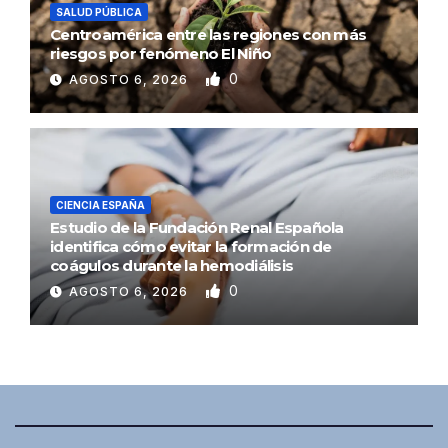
SALUD PÚBLICA
Centroamérica entre las regiones con más
riesgos por fenómeno El Niño
0
AGOSTO 6, 2026
CIENCIA ESPAÑA
Estudio de la Fundación Renal Española
identifica cómo evitar la formación de
coágulos durante la hemodiálisis
0
AGOSTO 6, 2026