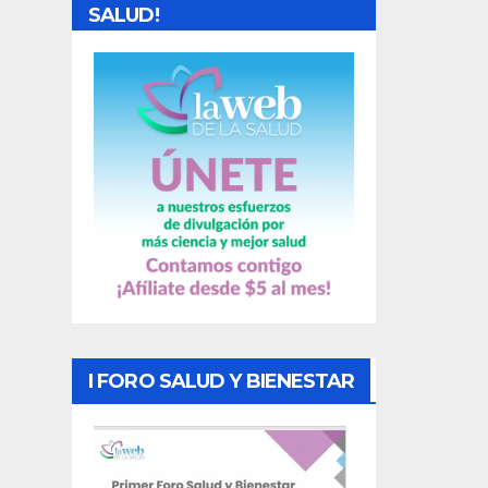
d
SALUD!
a
s
I FORO SALUD Y BIENESTAR