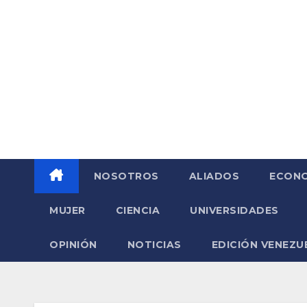
Saltar
al
contenido
NOSOTROS
ALIADOS
ECONO
MUJER
CIENCIA
UNIVERSIDADES
OPINIÓN
NOTICIAS
EDICIÓN VENEZU