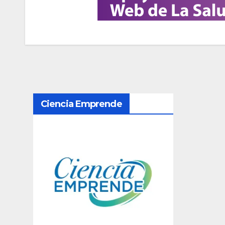
N
Ciencia Emprende
a
v
e
g
a