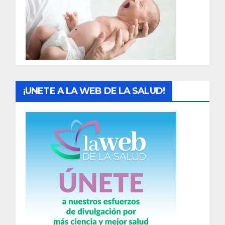
a
d
a
s
¡UNETE A LA WEB DE LA SALUD!