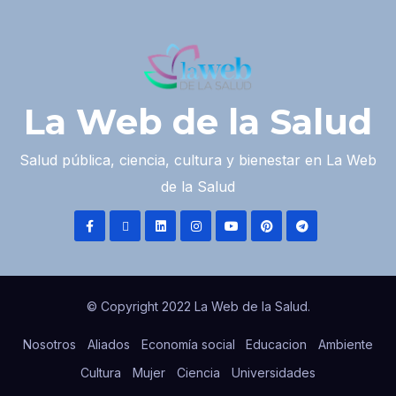
La Web de la Salud
Salud pública, ciencia, cultura y bienestar en La Web
de la Salud
© Copyright 2022 La Web de la Salud.
Nosotros
Aliados
Economía social
Educacion
Ambiente
Cultura
Mujer
Ciencia
Universidades