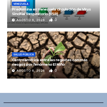
VENEZUELA
Predomina en Venezuela circulación de Virus
Sincitial Respiratorio (VSR)
0
AGOSTO 6, 2026
SALUD PÚBLICA
Centroamérica entre las regiones con más
riesgos por fenómeno El Niño
0
AGOSTO 6, 2026