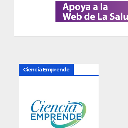
N
Ciencia Emprende
a
v
e
g
a