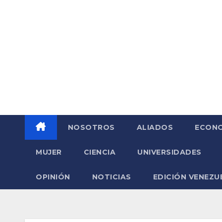
Saltar
al
contenido
NOSOTROS
ALIADOS
ECONO
MUJER
CIENCIA
UNIVERSIDADES
OPINIÓN
NOTICIAS
EDICIÓN VENEZU