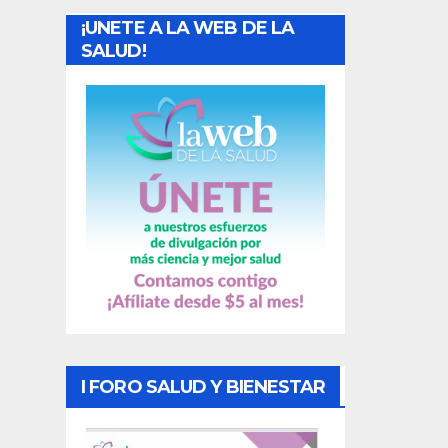
a
¡UNETE A LA WEB DE LA
d
SALUD!
a
s
I FORO SALUD Y BIENESTAR