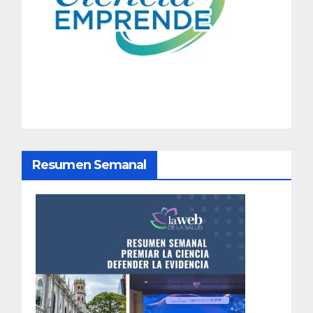
a
c
i
ó
n
d
Resumen Semanal
e
e
n
t
r