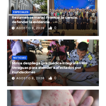
ESPECIALES
Resumen semanal: Premiar la ciencia;
defender la evidencia
0
AGOSTO 9, 2026
NOTICIAS
Minsa despliega gira médica integral en Río
Veraguas para atender a afectados por
inundaciones
0
AGOSTO 8, 2026