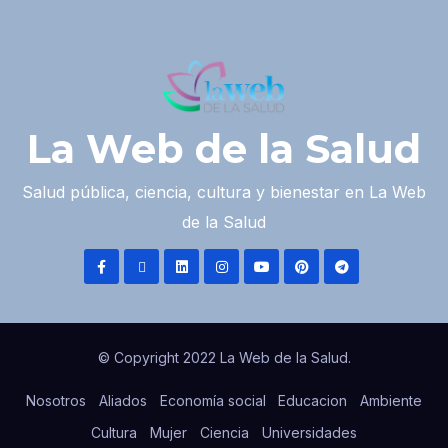
La Web de la Salud
Salud pública, ciencia, cultura y bienestar en La Web
de la Salud
© Copyright 2022 La Web de la Salud.
Nosotros
Aliados
Economía social
Educacion
Ambiente
Cultura
Mujer
Ciencia
Universidades