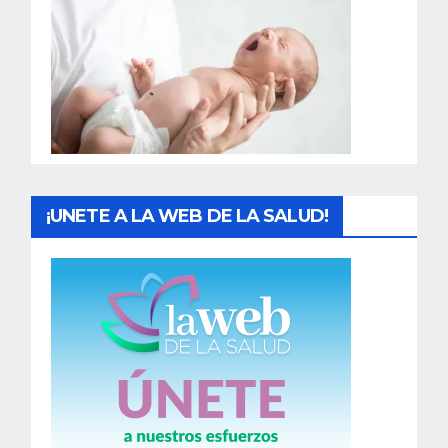
r
a
d
a
s
¡UNETE A LA WEB DE LA SALUD!