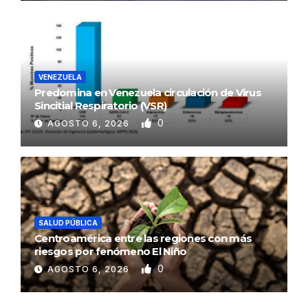
VENEZUELA
Predomina en Venezuela circulación de Virus
Sincitial Respiratorio (VSR)
0
AGOSTO 6, 2026
SALUD PÚBLICA
Centroamérica entre las regiones con más
riesgos por fenómeno El Niño
0
AGOSTO 6, 2026