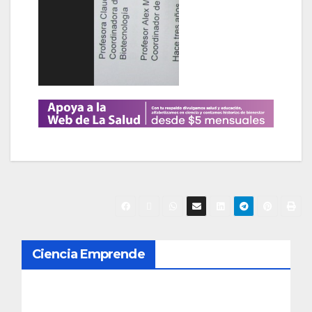
N
Ciencia Emprende
a
v