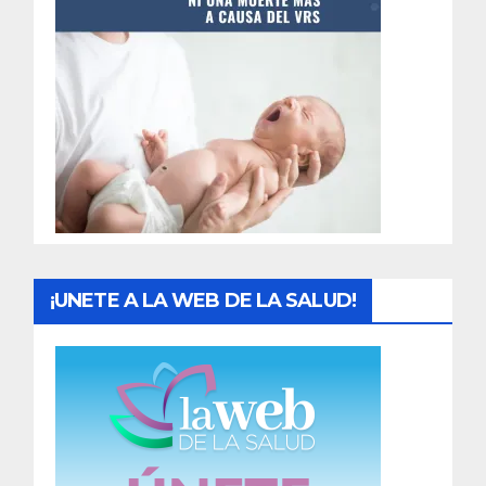
t
r
a
d
a
s
¡UNETE A LA WEB DE LA SALUD!