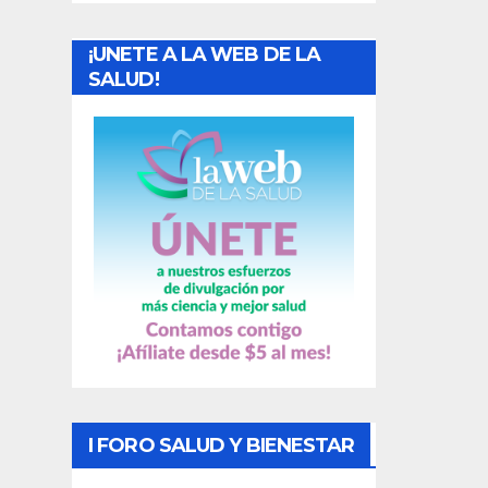
a
¡UNETE A LA WEB DE LA
d
SALUD!
a
s
I FORO SALUD Y BIENESTAR