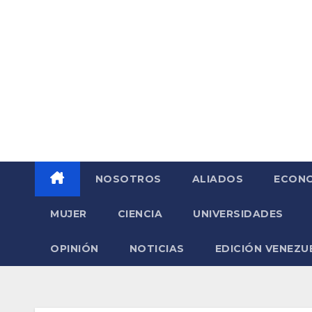
Saltar
al
contenido
NOSOTROS
ALIADOS
ECONO
MUJER
CIENCIA
UNIVERSIDADES
OPINIÓN
NOTICIAS
EDICIÓN VENEZU