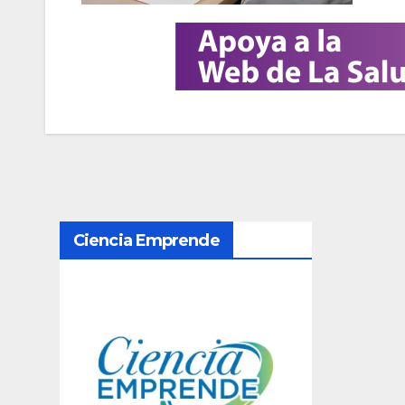
N
Ciencia Emprende
a
v
e
g