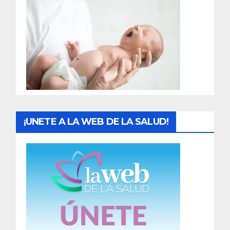
r
a
d
a
s
¡UNETE A LA WEB DE LA SALUD!