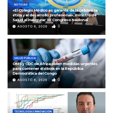
NOTICIAS
«El Colegio Médico es garante de la calidad, la
ética y el desarrollo profesional», ministro de
Salud al inaugurar XII Congreso Nacional
0
AGOSTO 6, 2026
SALUD PÚBLICA
OMS y CDC de África piden medidas urgentes
para contener el ébola en la República
Democrática del Congo
0
AGOSTO 6, 2026
TECNOLOGÍA E INNOVACIÓN