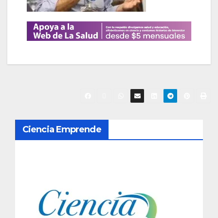
N
Ciencia Emprende
a
v
e
g