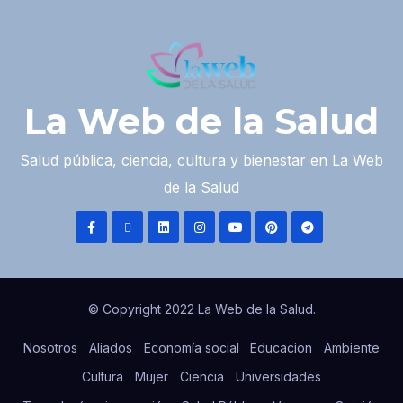
La Web de la Salud
Salud pública, ciencia, cultura y bienestar en La Web
de la Salud
© Copyright 2022 La Web de la Salud.
Nosotros
Aliados
Economía social
Educacion
Ambiente
Cultura
Mujer
Ciencia
Universidades