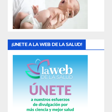
a
d
a
s
¡UNETE A LA WEB DE LA SALUD!