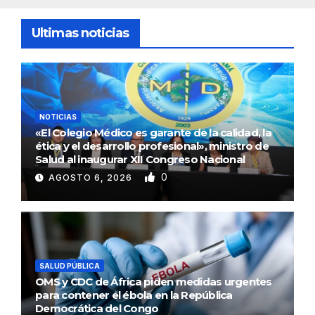
Ultimas noticias
NOTICIAS
«El Colegio Médico es garante de la calidad, la
ética y el desarrollo profesional», ministro de
Salud al inaugurar XII Congreso Nacional
0
AGOSTO 6, 2026
SALUD PÚBLICA
OMS y CDC de África piden medidas urgentes
para contener el ébola en la República
Democrática del Congo