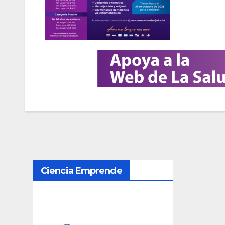
N
Ciencia Emprende
a
v