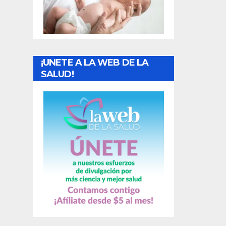
t
r
a
¡UNETE A LA WEB DE LA
d
SALUD!
a
s