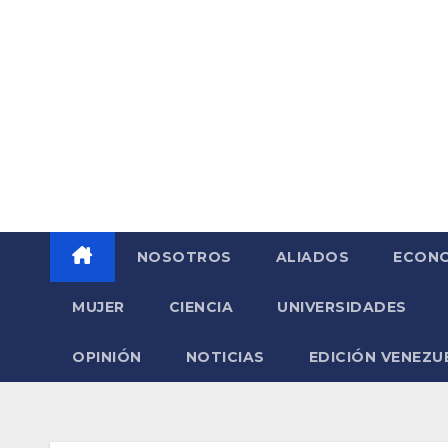
Saltar
al
contenido
NOSOTROS
ALIADOS
ECONO
MUJER
CIENCIA
UNIVERSIDADES
OPINIÓN
NOTICIAS
EDICIÓN VENEZU