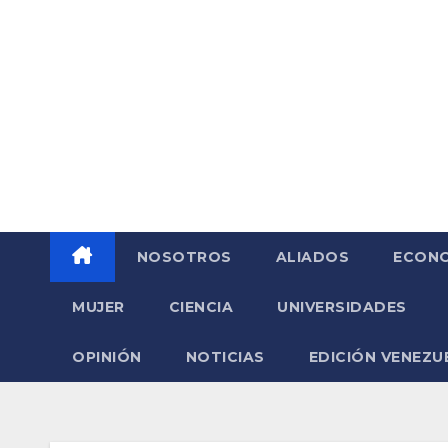
Saltar
al
contenido
NOSOTROS
ALIADOS
ECONO
MUJER
CIENCIA
UNIVERSIDADES
OPINIÓN
NOTICIAS
EDICIÓN VENEZU