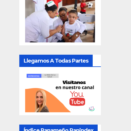
Llegamos A Todas Partes
Índice Panameño Panindex