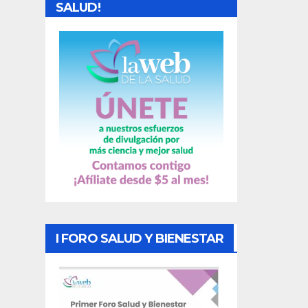
d
SALUD!
a
s
I FORO SALUD Y BIENESTAR