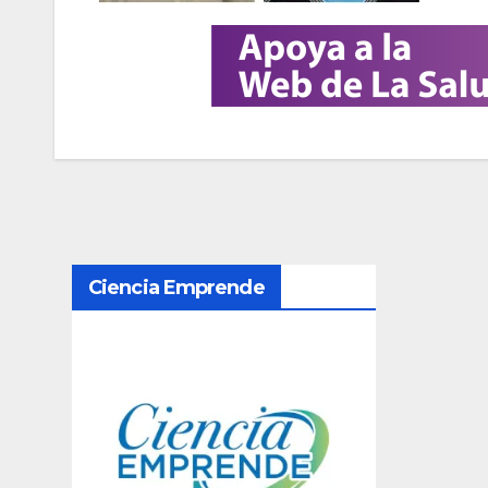
N
Ciencia Emprende
a
v
e
g