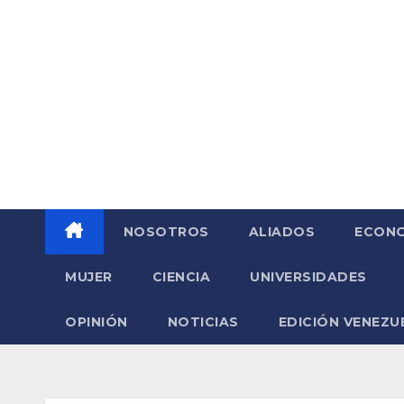
Saltar
al
contenido
NOSOTROS
ALIADOS
ECONO
MUJER
CIENCIA
UNIVERSIDADES
OPINIÓN
NOTICIAS
EDICIÓN VENEZU