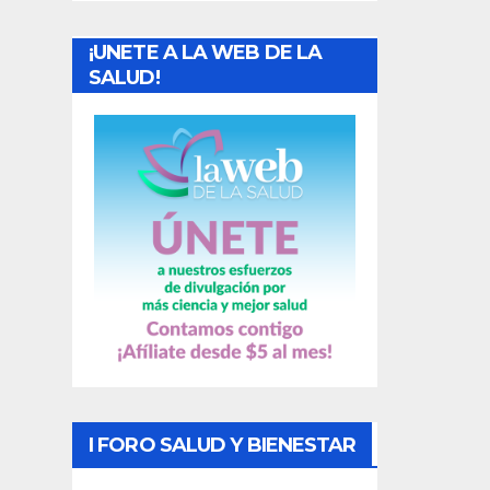
a
¡UNETE A LA WEB DE LA
d
SALUD!
a
s
I FORO SALUD Y BIENESTAR