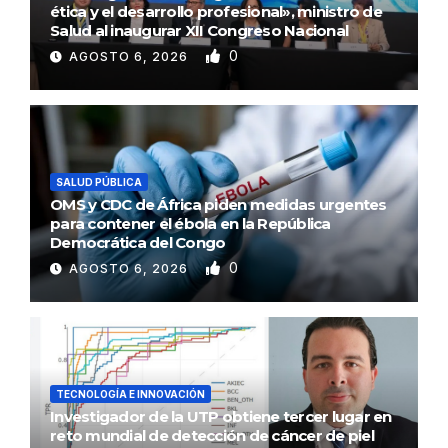
ética y el desarrollo profesional», ministro de
Salud al inaugurar XII Congreso Nacional
0
AGOSTO 6, 2026
SALUD PÚBLICA
OMS y CDC de África piden medidas urgentes
para contener el ébola en la República
Democrática del Congo
0
AGOSTO 6, 2026
TECNOLOGÍA E INNOVACIÓN
Investigador de la UTP obtiene tercer lugar en
reto mundial de detección de cáncer de piel