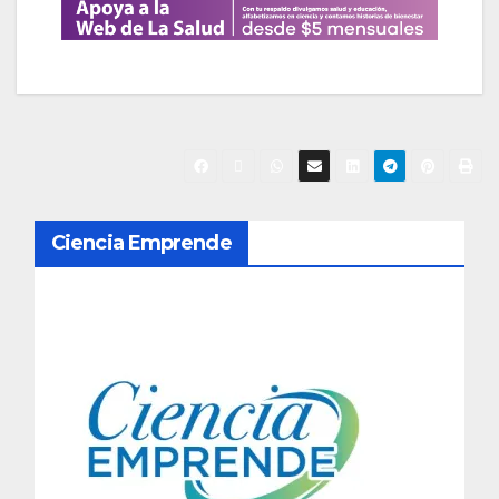
N
Ciencia Emprende
a
v
e
g
a
c