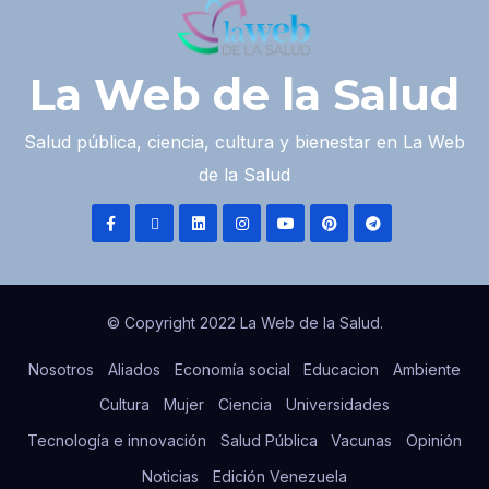
La Web de la Salud
Salud pública, ciencia, cultura y bienestar en La Web
de la Salud
© Copyright 2022 La Web de la Salud.
Nosotros
Aliados
Economía social
Educacion
Ambiente
Cultura
Mujer
Ciencia
Universidades
Tecnología e innovación
Salud Pública
Vacunas
Opinión
Noticias
Edición Venezuela