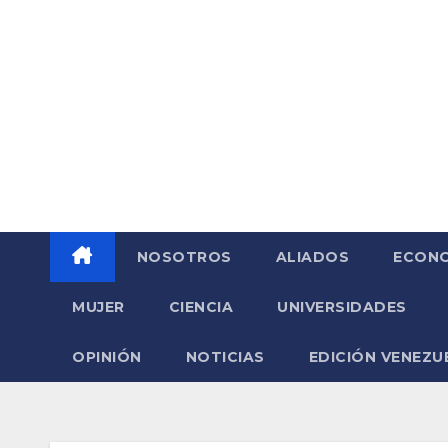
Saltar
al
contenido
NOSOTROS
ALIADOS
ECONO
MUJER
CIENCIA
UNIVERSIDADES
OPINIÓN
NOTICIAS
EDICIÓN VENEZU