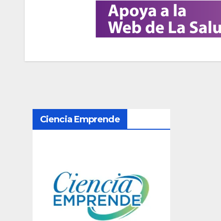
N
Ciencia Emprende
a
v
e
g
a