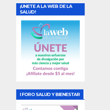
¡UNETE A LA WEB DE LA
d
SALUD!
a
s
I FORO SALUD Y BIENESTAR