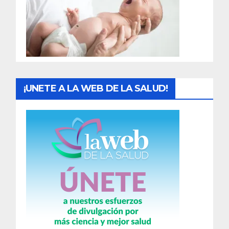
d
a
s
¡UNETE A LA WEB DE LA SALUD!