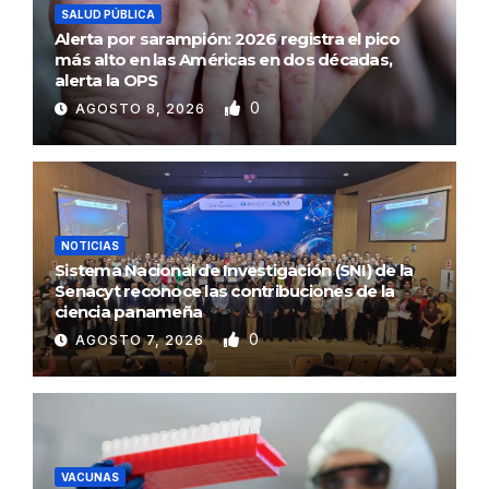
SALUD PÚBLICA
Alerta por sarampión: 2026 registra el pico
más alto en las Américas en dos décadas,
alerta la OPS
0
AGOSTO 8, 2026
NOTICIAS
Sistema Nacional de Investigación (SNI) de la
Senacyt reconoce las contribuciones de la
ciencia panameña
0
AGOSTO 7, 2026
VACUNAS