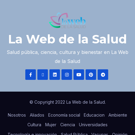
La Web de la Salud
Salud pública, ciencia, cultura y bienestar en La Web
de la Salud
© Copyright 2022 La Web de la Salud.
Nosotros
Aliados
Economía social
Educacion
Ambiente
Cultura
Mujer
Ciencia
Universidades
Tecnología e innovación
Salud Pública
Vacunas
Opinión