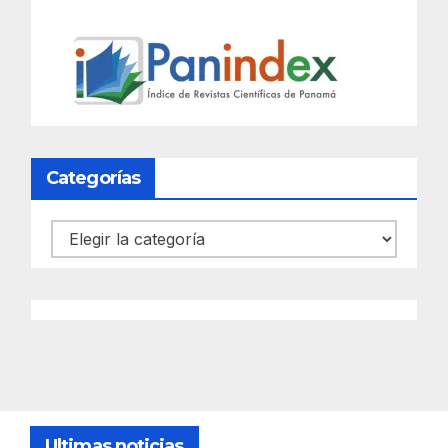
Categorías
Categorías
Ultimas noticias