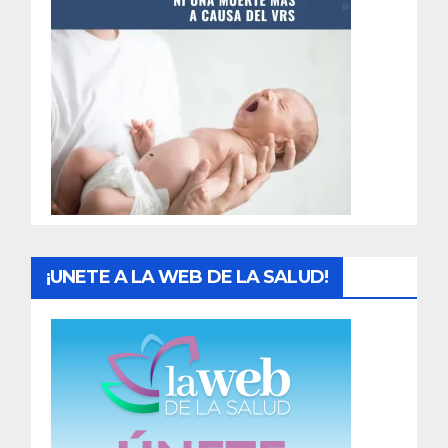
t
r
a
d
a
s
¡UNETE A LA WEB DE LA SALUD!