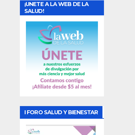
¡UNETE A LA WEB DE LA
d
SALUD!
a
s
I FORO SALUD Y BIENESTAR