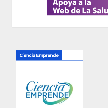
N
Ciencia Emprende
a
v
e
g
a