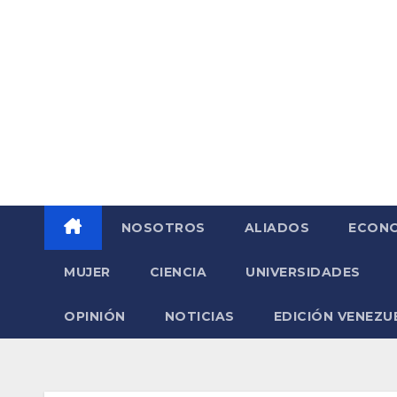
Saltar
al
contenido
NOSOTROS
ALIADOS
ECONO
MUJER
CIENCIA
UNIVERSIDADES
OPINIÓN
NOTICIAS
EDICIÓN VENEZU