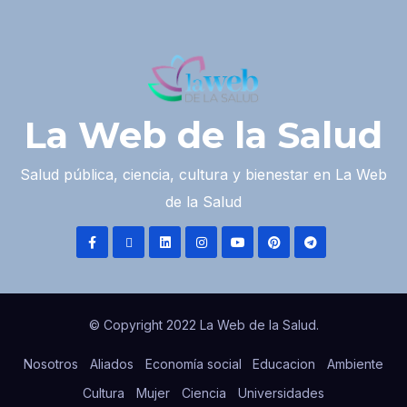
La Web de la Salud
Salud pública, ciencia, cultura y bienestar en La Web
de la Salud
© Copyright 2022 La Web de la Salud.
Nosotros
Aliados
Economía social
Educacion
Ambiente
Cultura
Mujer
Ciencia
Universidades