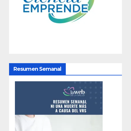
a
c
i
ó
n
d
Resumen Semanal
e
e
n
t
r