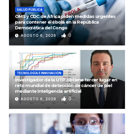
SALUD PÚBLICA
OMS y CDC de África piden medidas urgentes
para contener el ébola en la República
Democrática del Congo
0
AGOSTO 6, 2026
TECNOLOGÍA E INNOVACIÓN
Investigador de la UTP obtiene tercer lugar en
reto mundial de detección de cáncer de piel
mediante inteligencia artificial
0
AGOSTO 6, 2026