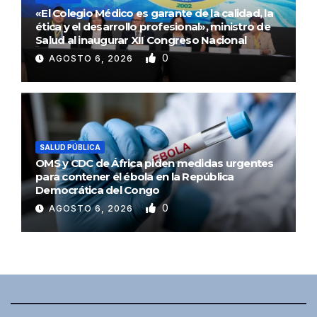
«El Colegio Médico es garante de la calidad, la
ética y el desarrollo profesional», ministro de
Salud al inaugurar XII Congreso Nacional
0
AGOSTO 6, 2026
SALUD PÚBLICA
OMS y CDC de África piden medidas urgentes
para contener el ébola en la República
Democrática del Congo
0
AGOSTO 6, 2026