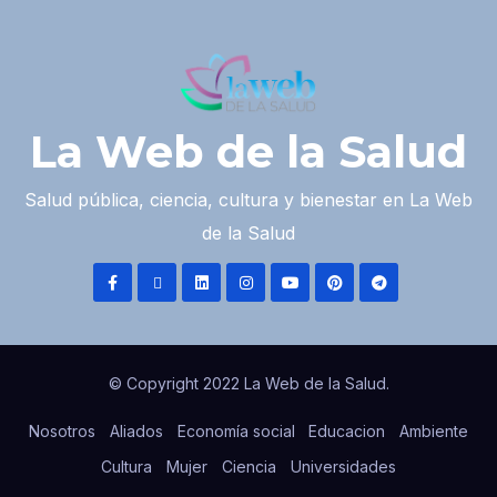
La Web de la Salud
Salud pública, ciencia, cultura y bienestar en La Web
de la Salud
© Copyright 2022 La Web de la Salud.
Nosotros
Aliados
Economía social
Educacion
Ambiente
Cultura
Mujer
Ciencia
Universidades