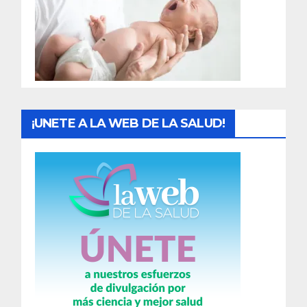
a
d
a
s
¡UNETE A LA WEB DE LA SALUD!