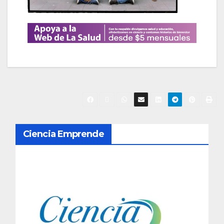
N
Ciencia Emprende
a
v
e
g