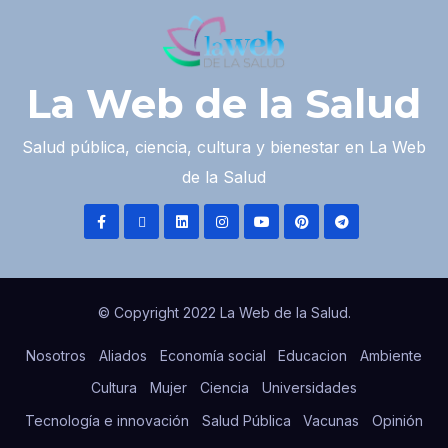
La Web de la Salud
Salud pública, ciencia, cultura y bienestar en La Web
de la Salud
© Copyright 2022 La Web de la Salud.
Nosotros
Aliados
Economía social
Educacion
Ambiente
Cultura
Mujer
Ciencia
Universidades
Tecnología e innovación
Salud Pública
Vacunas
Opinión