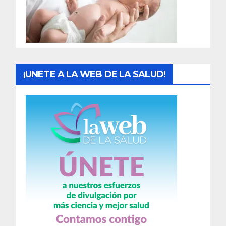
d
a
s
¡UNETE A LA WEB DE LA SALUD!