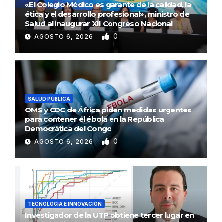
«El Colegio Médico es garante de la calidad, la
ética y el desarrollo profesional», ministro de
Salud al inaugurar XII Congreso Nacional
0
AGOSTO 6, 2026
SALUD PÚBLICA
OMS y CDC de África piden medidas urgentes
para contener el ébola en la República
Democrática del Congo
0
AGOSTO 6, 2026
TECNOLOGÍA E INNOVACIÓN
Investigador de la UTP obtiene tercer lugar en