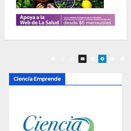
N
Ciencia Emprende
a
v
e
g