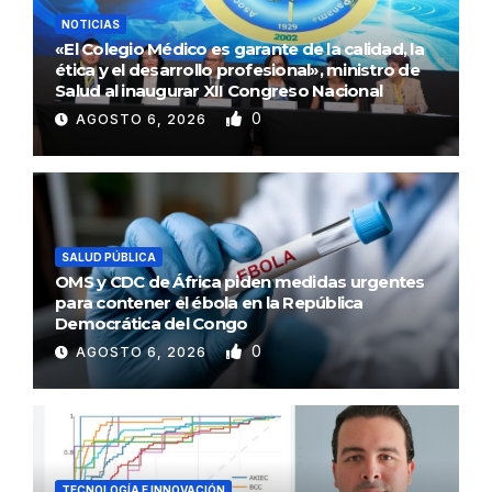
NOTICIAS
«El Colegio Médico es garante de la calidad, la
ética y el desarrollo profesional», ministro de
Salud al inaugurar XII Congreso Nacional
0
AGOSTO 6, 2026
SALUD PÚBLICA
OMS y CDC de África piden medidas urgentes
para contener el ébola en la República
Democrática del Congo
0
AGOSTO 6, 2026
TECNOLOGÍA E INNOVACIÓN