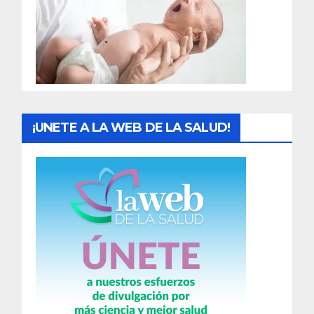
a
d
a
s
¡UNETE A LA WEB DE LA SALUD!