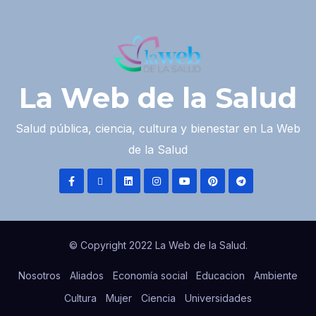
La Web de la Salud
Salud pública, ciencia, cultura y bienestar en La Web
de la Salud
© Copyright 2022 La Web de la Salud.
Nosotros
Aliados
Economía social
Educacion
Ambiente
Cultura
Mujer
Ciencia
Universidades